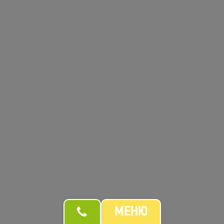
Піца Полло
Курка печена, Сир Пармезан, Сир Дорблю, Руккола, Сир Моцарела, Соус
Альфредо
366
30см
428
гр
грн
424
30см + сирний бортик
473
гр
грн
МЕНЮ