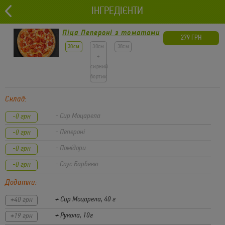
ІНГРЕДІЄНТИ
0 грн
Львів
0
Піца Пепероні з томатами
279 ГРН
Набори
30см
30см
38см
+
сирний
бортик
Склад:
- Сир Моцарела
-0 грн
- Пепероні
-0 грн
- Помідори
-0 грн
- Соус Барбекю
-0 грн
Додатки:
+ Сир Моцарела, 40 г
+40 грн
+ Рукола, 10г
+19 грн