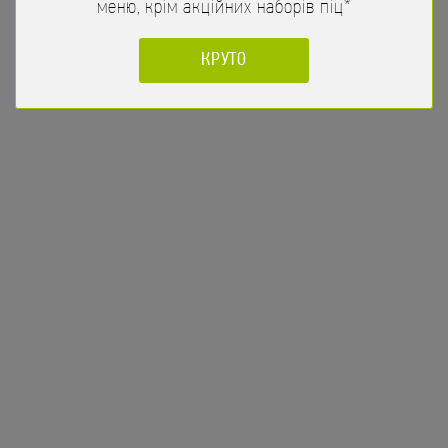
меню, крім акційних наборів піц*
КРУТО