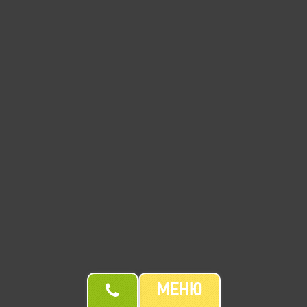
Піца Полло
Курка печена, Сир Пармезан, Сир Дорблю, Руккола, Сир Моцарела, Соус
Альфредо
366
30см
428
гр
грн
424
30см + сирний бортик
473
гр
грн
МЕНЮ