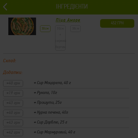
ІНГРЕДІЄНТИ
0 грн
Львів
0
Піца Аморе
452 ГРН
Набори
30см
30см
38см
+
сирний
бортик
Склад:
Додатки:
+ Сир Моцарела, 40 г
+40 грн
+ Рукола, 10г
+19 грн
+ Прошуто, 25г
+43 грн
+ Курка печена, 40г
+40 грн
+ Сир Дорблю, 25 г
+43 грн
+ Сир Мармуровий, 40 г
+42 грн