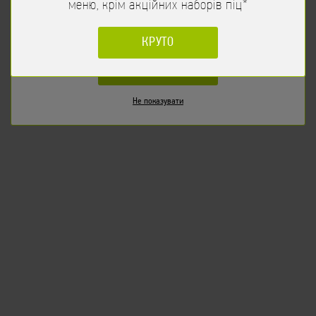
меню, крім акційних наборів піц*
НІ
КРУТО
ТАК
Не показувати