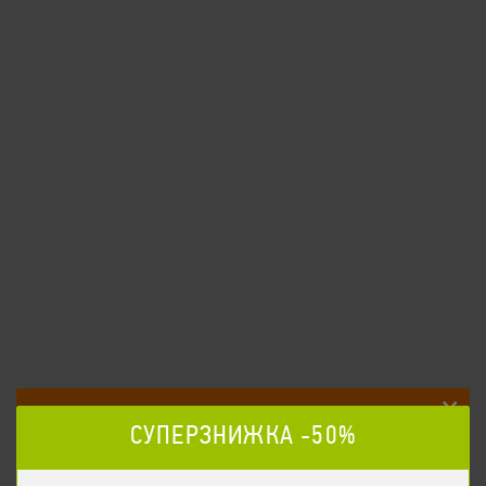
Моршинска слаб. газ. 0.5л
43
/
500мл
грн
Моршинска слаб. газ. 0.5л
ЗАМОВИТИ
×
Робочий день завершився. Почнемо
СУПЕРЗНИЖКА -50%
роботу 10:00