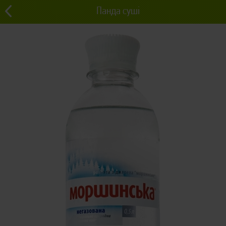
Панда суші
0 грн
Львів
0
Напої