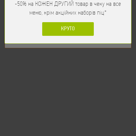
-50% на КОЖЕН ДРУГИЙ товар в чеку на все
Час початку прийому замовлення 10:00
меню, крім акційних наборів піц*
ПРОДОВЖИТИ
КРУТО
Не показувати
Сік екзотик *Rich 1л
115
/
1000мл
грн
Сік екзотик *Rich 1л
ЗАМОВИТИ