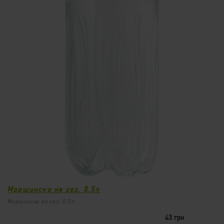
Кока-Кола 0.5л
52
/
500мл
грн
Кока-Кола 0.5л
ЗАМОВИТИ
Моршинска не газ. 0.5л
Моршинска не газ. 0.5л
43 грн