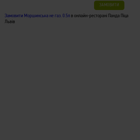
ЗАМОВИТИ
Замовити Моршинська не газ. 0.5л
в онлайн-ресторані Панда Піца
Львів
Кока-Кола зеро 0.5л
52
/
500мл
грн
Кока-Кола зеро 0.5л
ЗАМОВИТИ