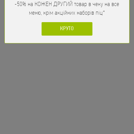
-50% на КОЖЕН ДРУГИЙ товар в чеку на все
меню, крім акційних наборів піц*
КРУТО
Набір Піц Італія
771
/
1780гр
грн
Піца Маргарита
,
Піца Прошуто Фунгі
,
Піца Рафаело
,
Піца
ЗАМОВИТИ
Пепероні з томатами