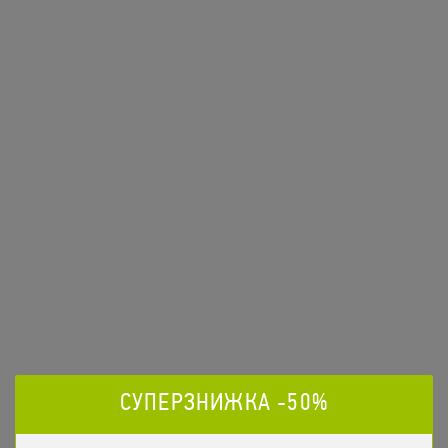
Набір Піц Вигідний
717
/
1700гр
грн
Піца Леонардо
,
Піца Гавайська
,
Піца Абруццо
,
Піца
ЗАМОВИТИ
Пепероні
СУПЕРЗНИЖКА -50%