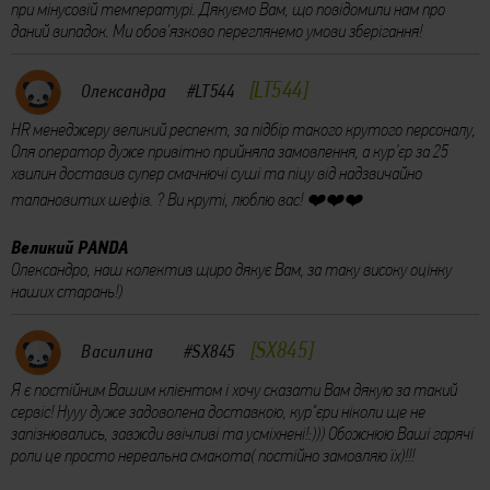
при мінусовій температурі. Дякуємо Вам, що повідомили нам про
даний випадок. Ми обов'язково переглянемо умови зберігання!
LT544
Олександра
#LT544
HR менеджеру великий респект, за підбір такого крутого персоналу,
Оля оператор дуже привітно прийняла замовлення, а кур’єр за 25
хвилин доставив супер смачнючі суші та піцу від надзвичайно
талановитих шефів. ? Ви круті, люблю вас! ❤️❤️❤️
Великий PANDA
Олександро, наш колектив щиро дякує Вам, за таку високу оцінку
наших старань!)
SX845
Василина
#SX845
Я є постійним Вашим клієнтом і хочу сказати Вам дякую за такий
сервіс! Нууу дуже задоволена доставкою, кур"єри ніколи ще не
запізнювались, завжди ввічливі та усміхнені!:))) Обожнюю Ваші гарячі
роли це просто нереальна смакота( постійно замовляю їх)!!!