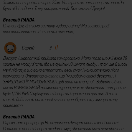
Замовлення приїхало через 25хв. Коли раніше замовляв, то завжди
було від 1 години. Тому прогрес явний. Все смачно! Дякую!
Великий PANDA
Олександре, дякуємо за таку чудову оцінку! Ми завжди раді
вдосконалюватись для наших клієнтів)
Сергій
#
Десерт (шарлотка) приїхала заморожена. Мало того що я її вже 20
хвилин не можу з'їсти (бо це суцільний шмат льоду) , так ще й щось
мені підказує що вона втратить весь смак і консистенцію після
розморозки. Оператор сказала що "ми робимо свіжі десерти , і
ЗНИЩУЄМО ЇХ МОРОЗИЛКОЮ щоб вони не танули" . Виберіть будь-
ласка НОРМАЛЬНИЙ температурний режим зберігання , котрий не
буде ЦІЛКОВИТО руйнувати десерти і враження про вас. А то з
такою дибільною політикою в наступний раз і піцу заморожену
привезете .
Великий PANDA
Сергію, нам прикро, що Ви отримали десерт неналежної якості.
Оскільки в даний десерт входить мус, зберігання його передбачене