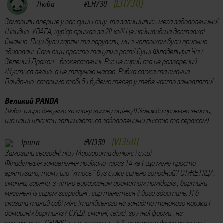
LH730
Люба
#LH730
Замовили вперше у вас суші і піцу, та залишились мега задоволеними!
Швидко, УВАГА, кур'єр приїхав за 20 хв!!! Це найшвидша доставка!
Смачно. Піци були гарячі та парували, ми з чоловіком були приємно
здивовані. Самі піци просто танули в роті! Суші Філадельфія Чіз і
Зелений Дракон - божественні. Рис не сирий та не розварений.
Жується легко, а не тягучою масою. Рибка свіжа та смачна.
Пандочко, ставимо тобі 5 і будемо тепер у тебе часто замовляти!
Великий PANDA
Любо, щиро дякуємо за таку високу оцінку!) Завжди приємно знати,
що наші клієнти залишаються задоволеними якістю та сервісом)
VI350
Ірина
#VI350
Замовили сьогодні піцу Маргарита делюкс і суші
Філадельфія.замовлення приїхало через 14 хв ( що мене просто
врятувало, тому що "хтось " був дуже сильно голодний? ОТЖЕ ПІЦА:
смачна, гаряча, з чітко вираженим ароматом помідорів , бортики
мягенькі із сиром всередині , сир тянеться !і його вдосталь. Я б
сказала такий собі мікс італійського не занадто тонокого коржа і
домашніх бортиків? СУШІ: смачні, свіжі, зручної форми , не