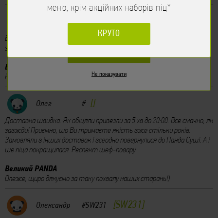
меню, крім акційних наборів піц*
VR201
Катруся
#VR201
НІ
КРУТО
Ваші суші, то просто БОМБА! Нам все дуже сподобалось)))))))) Та й
замовлення привезли дуууже швидко)))
ТАК
Великий PANDA
Не показувати
Катю, раді, що Вам сподобались роли!)
Олег
#
Доставка швидка. Як обіцяли привезли за 5 хв до 20:00. Все смачно, як
завжди! Приємно, що Ви тримаєте якість вже стільки років.
Замовляли в інших доставок і всеодно повернулися до Панда Суші. А і
ще піца покращилася. Респект шеф-повару
Великий PANDA
Олеже, щиро дякуємо за таку похвалу наших старань!)
SW231
Олександр
#SW231