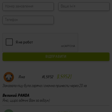
LS952
Яна
#LS952
Заказала піцу була гаряча і смачна принесли через 20 хв
Великий PANDA
Яно, щиро вдячні Вам за відгук)