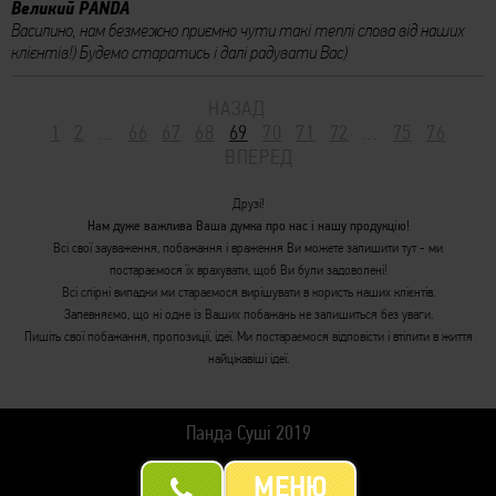
Великий PANDA
Василино, нам безмежно приємно чути такі теплі слова від наших
клієнтів!) Будемо старатись і далі радувати Вас)
НАЗАД
1
2
...
66
67
68
69
70
71
72
...
75
76
ВПЕРЕД
Друзі!
Нам дуже важлива Ваша думка про нас і нашу продукцію!
Всі свої зауваження, побажання і враження Ви можете залишити тут - ми
постараємося їх врахувати, щоб Ви були задоволені!
Всі спірні випадки ми стараємося вирішувати в користь наших клієнтів.
Запевняємо, що ні одне із Ваших побажань не залишиться без уваги.
Пишіть свої побажання, пропозиції, ідеї. Ми постараємося відповісти і втілити в життя
найцікавіші ідеї.
МЕНЮ