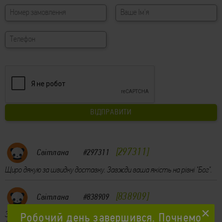
297311
Світлана
#297311
Щиро дякую за швидку доставку. Завжди ваша якість на рівні "Бог".
838909
Світлана
#838909
×
Замовляли вог та піцу, швидко, смачно і головне все тепле. Дуже
Робочий день завершився. Почнемо