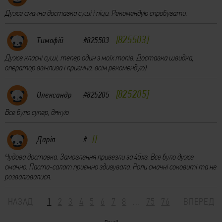
Дуже смачна доставка суші і піци. Рекомендую спробувати.
825503
Тимофій
#825503
Дуже класні суші, тепер один з моїх топів. Доставка швидка,
оператор ввічлива і приємна, всім рекомендую)
825205
Олександр
#825205
Все було супер, дякую
Дарія
#
Чудова доставка. Замовлення привезли за 45хв. Все було дуже
смачно. Паста-салат приємно здивувала. Роли смачні соковиті та не
розвалювалися.
НАЗАД
1
2
3
4
5
6
7
8
...
75
76
ВПЕРЕД