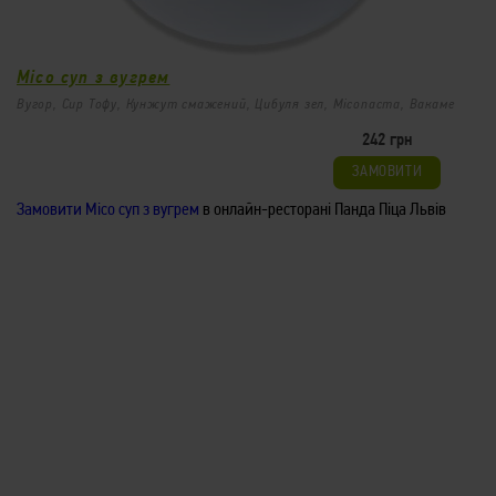
Місо суп з вугрем
Вугор, Сир Тофу, Кунжут смажений, Цибуля зел, Місопаста, Вакаме
242 грн
ЗАМОВИТИ
Місо суп
122
Замовити Місо суп з вугрем
в онлайн-ресторані Панда Піца Львів
/
224гр
грн
Сир Тофу, Цибуля зел, Місопаста, Вакаме
ЗАМОВИТИ