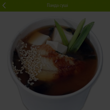
Панда суші
0 грн
Львів
0
Супи