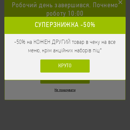
×
Робочий день завершився. Почнемо
роботу 10:00
Місо суп з вугрем
242
/
249гр
грн
СУПЕРЗНИЖКА -50%
Вугор, Сир Тофу, Кунжут смажений, Цибуля зел,
Час початку прийому замовлення 10:00
ЗАМОВИТИ
Місопаста, Вакаме
-50% на КОЖЕН ДРУГИЙ товар в чеку на все
Бажаєте продовжити?
меню, крім акційних наборів піц*
НІ
КРУТО
ТАК
Не показувати