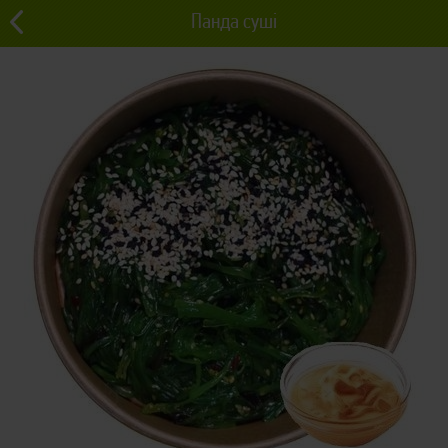
Панда суші
0 грн
Львів
0
Салати