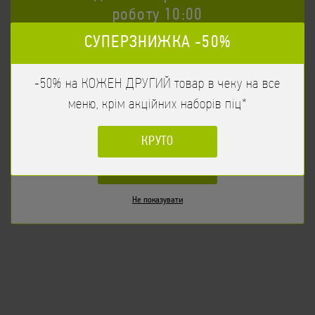
ЗАМОВИТИ
салату, Олія оливкова
роботу 10:00
СУПЕРЗНИЖКА -50%
Час початку прийому замовлення 10:00
-50% на КОЖЕН ДРУГИЙ товар в чеку на все
Бажаєте продовжити?
меню, крім акційних наборів піц*
НІ
КРУТО
ТАК
Не показувати