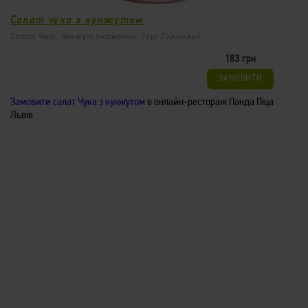
Салат чука з кунжутом
Салат Чука, Кунжут смажений, Соус Горіховий
183 грн
Салат чука з кунжутом
183
ЗАМОВИТИ
/
135гр
грн
Салат Чука, Кунжут смажений, Соус Горіховий
Замовити салат Чука з кунжутом
в онлайн-ресторані Панда Піца
ЗАМОВИТИ
Львів