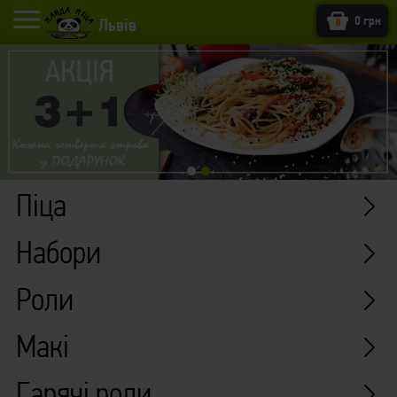
0 грн
Львів
0
Піца
Набори
Роли
Макі
Гарячі роли