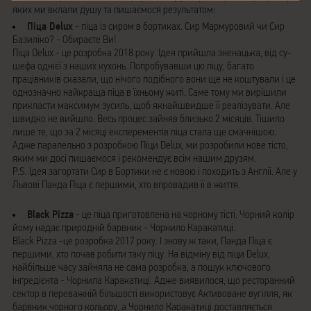
яких ми вклали душу та пишаємося результатом:
Піца Delux
- піца із сиром в бортиках. Сир Мармуровий чи Сир
Базиліко? - Обираєте Ви!
Піца Delux - це розробка 2018 року. Ідея прийшла зненацька, від су-
шефа однієї з наших кухонь. Попробувавши цю піцу, багато
працівників сказали, що нічого подібного вони ще не коштували і це
однозначно найкраща піца в їхньому житі. Саме тому ми вирішили
прикласти максимум зусиль, щоб якнайшвидше її реалізувати. Але
швидко не вийшло. Весь процес зайняв близько 2 місяців. Тішило
лише те, що за 2 місяці експерементів піца стала ще смачнішою.
Адже паралельно з розробкою Піци Delux, ми розробили нове тісто,
яким ми досі пишаємося і рекомендує всім нашим друзям.
P.S. Ідея загортати Сир в Бортики не є новою і походить з Англії. Але у
Львові Панда Піца є першими, хто впровадив її в життя.
Black Pizza
- це піца приготовлена на чорному тісті. Чорний колір
йому надає природній барвник - Чорнило Каракатиці.
Black Pizza -це розробка 2017 року. І знову ж таки, Панда Піца є
першими, хто почав робити таку піцу. На відміну від піци Delux,
найбільше часу зайняла не сама розробка, а пошук ключового
інгредієнта - Чорнила Каракатиці. Адже виявилося, що ресторанний
сектор в переважній більшості використовує Активоване вугілля, як
барвник чорного кольору, а Чорнило Каракатиці доставляється