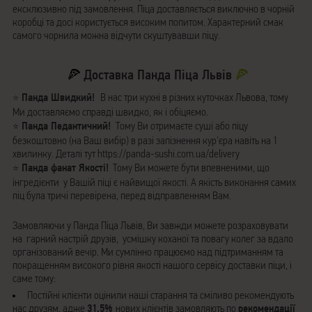
ексклюзивно під замовлення. Піца доставляється виключно в чорній
коробці та досі користується високим попитом. Характерний смак
самого чорнила можна відчути скуштувавши піцу.
🍕
Доставка Панда Піца Львів
🍕
⭐
Панда Швидкий!
В нас три кухні в різних куточках Львова, тому
Ми доставляємо справді швидко, як і обіцяємо.
⭐
Панда Педантичний!
Тому Ви отримаєте суші або піцу
безкоштовно (на Ваш вибір) в разі запізнення кур'єра навіть на 1
хвилинку. Деталі тут https://panda-sushi.com.ua/delivery
⭐
Панда фанат Якості!
Тому Ви можете бути впевненими, що
інгредієнти
у Вашій піці є найвищої якості. А якість виконання самих
піц була тричі перевірена, перед відправленням Вам.
Замовляючи у Панда Піца Львів, Ви завжди можете розраховувати
на
гарний настрій друзів,
усмішку коханої та повагу колег за вдало
організований вечір. Ми сумлінно працюємо над підтриманням та
покращенням високого рівня якості нашого сервісу доставки піци, і
саме тому:
Постійні клієнти оцінили наші старання та сміливо рекомендують
нас друзям, адже
31.5%
нових клієнтів замовляють по
рекомендації